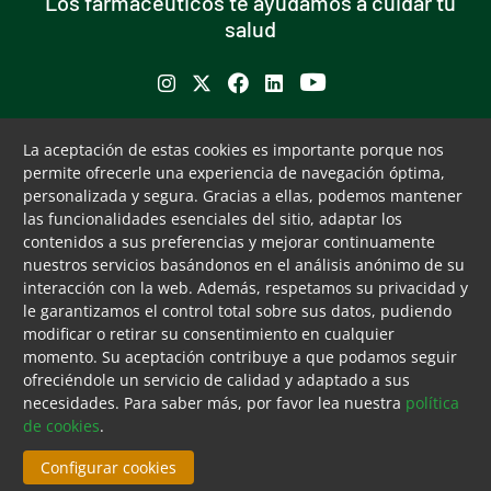
Los farmacéuticos te ayudamos a cuidar tu
salud
Se abre en ventana nueva
Se abre en ventana nueva
Se abre en ventana nueva
Se abre en ventana nueva
Se abre en ventana nu
Puede interesarte
Servicios
La aceptación de estas cookies es importante porque nos
permite ofrecerle una experiencia de navegación óptima,
Buscador de farmacias
Servicios colegiales
personalizada y segura. Gracias a ellas, podemos mantener
Bolsa de empleo
COFM Servicios 31
las funcionalidades esenciales del sitio, adaptar los
Formación contínua
contenidos a sus preferencias y mejorar continuamente
Publicaciones y documentos
nuestros servicios basándonos en el análisis anónimo de su
de interés
interacción con la web. Además, respetamos su privacidad y
le garantizamos el control total sobre sus datos, pudiendo
Ventanilla única
modificar o retirar su consentimiento en cualquier
Canal ético
CAMBIAR CONFIGURACIÓN DE COOKIES
momento. Su aceptación contribuye a que podamos seguir
ofreciéndole un servicio de calidad y adaptado a sus
Tecla de acceso 8
Menú pie
Aviso legal
Accesibilidad
Cookies
Mapa web
Contacto
necesidades. Para saber más, por favor lea nuestra
política
Fin menú pie
de cookies
.
© Thu Aug 06 14:41:36 UTC 2026 Colegio Oficial de
Farmacéuticos de Madrid. Derechos reservados.
Configurar cookies