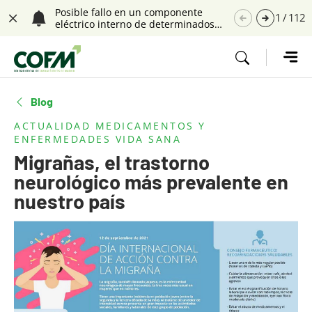
Saltar navegación. Ir directamente al contenido principal
Posible fallo en un componente
1
/
112
eléctrico interno de determinados
Cerrar
ventiladores Astral 100 y Astral 150
(Referencia: PS, 35/2026)
Tecla de acceso 1
Blog
ACTUALIDAD
MEDICAMENTOS Y
ENFERMEDADES
VIDA SANA
Migrañas, el trastorno
neurológico más prevalente en
nuestro país
Contenido principal