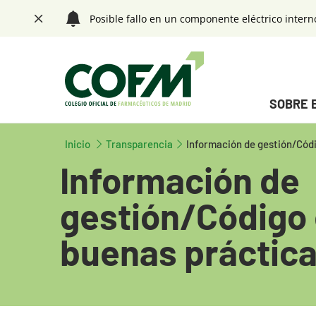
Saltar navegación. Ir directamente al contenido principal
Posible fallo en un componente eléctrico intern
Cerrar
Menú principal
SOBRE 
Tecla de acceso 1
Fin menú principal
Inicio
Tecla de acceso 1
Transparencia
Información de gestión/Códi
Información de
gestión/Código 
buenas práctic
Contenido principal