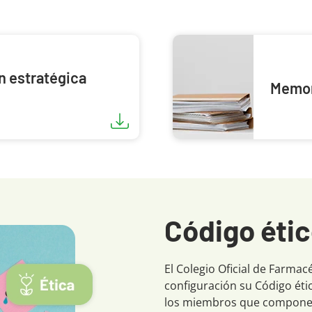
n estratégica
Memor
Código éti
El Colegio Oficial de Farma
configuración su Código éti
los miembros que componen