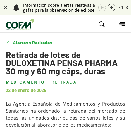
Saltar navegación. Ir directamente al contenido principal
Información sobre alertas relativas a
1
/
113
gafas para la observación de eclipses
Cerrar
solares
Tecla de acceso 1
Alertas y Retiradas
Retirada de lotes de
DULOXETINA PENSA PHARMA
30 mg y 60 mg cáps. duras
MEDICAMENTO
RETIRADA
Contenido principal
22 de enero de 2026
La Agencia Española de Medicamentos y Productos
Sanitarios ha ordenado la retirada del mercado de
todas las unidades distribuidas de varios lotes y su
devolución al laboratorio de los medicamentos: