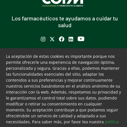
Los farmacéuticos te ayudamos a cuidar tu
salud
Se abre en ventana nueva
Se abre en ventana nueva
Se abre en ventana nueva
Se abre en ventana nueva
Se abre en ventana nu
Puede interesarte
Servicios
La aceptación de estas cookies es importante porque nos
permite ofrecerle una experiencia de navegación óptima,
Buscador de farmacias
Servicios colegiales
personalizada y segura. Gracias a ellas, podemos mantener
Bolsa de empleo
COFM Servicios 31
las funcionalidades esenciales del sitio, adaptar los
Formación contínua
contenidos a sus preferencias y mejorar continuamente
Publicaciones y documentos
nuestros servicios basándonos en el análisis anónimo de su
de interés
interacción con la web. Además, respetamos su privacidad y
le garantizamos el control total sobre sus datos, pudiendo
Ventanilla única
modificar o retirar su consentimiento en cualquier
Canal ético
momento. Su aceptación contribuye a que podamos seguir
ofreciéndole un servicio de calidad y adaptado a sus
Tecla de acceso 8
Menú pie
Aviso legal
Accesibilidad
Cookies
Mapa web
Contacto
necesidades. Para saber más, por favor lea nuestra
política
Fin menú pie