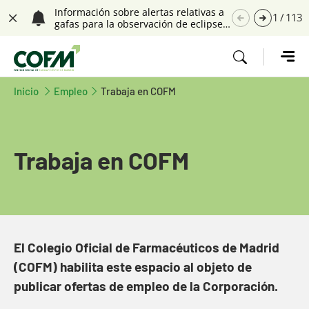
Saltar navegación. Ir directamente al contenido principal
Información sobre alertas relativas a
1
/
113
gafas para la observación de eclipses
Cerrar
solares
Tecla de acceso 1
Inicio
Tecla de acceso 1
Empleo
Trabaja en COFM
Trabaja en COFM
Contenido principal
El Colegio Oficial de Farmacéuticos de Madrid
(COFM) habilita este espacio al objeto de
publicar ofertas de empleo de la Corporación.