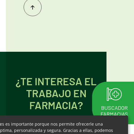
Inicio
del
contenido
¿TE INTERESA EL
TRABAJO EN
FARMACIA?
BUSCADOR
FARMACIAS
ies es importante porque nos permite ofrecerle una
ptima, personalizada y segura. Gracias a ellas, podemos