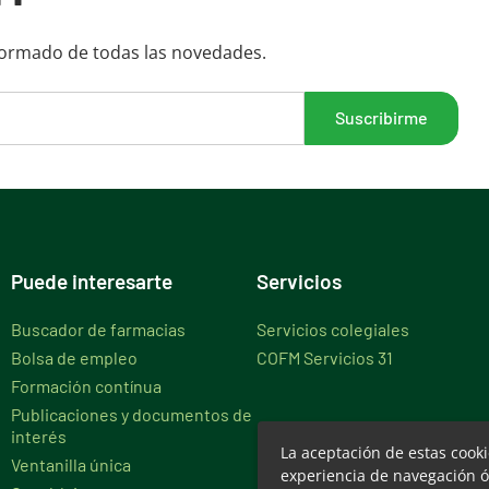
formado de todas las novedades.
Puede interesarte
Servicios
Buscador de farmacias
Servicios colegiales
Bolsa de empleo
COFM Servicios 31
Formación contínua
Publicaciones y documentos de
interés
La aceptación de estas cook
Ventanilla única
experiencia de navegación ó