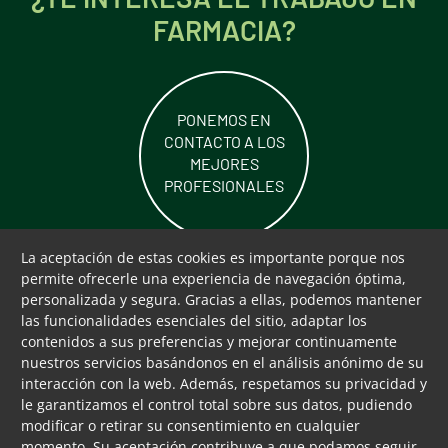
FARMACIA?
PONEMOS EN
CONTACTO A LOS
MEJORES
PROFESIONALES
La aceptación de estas cookies es importante porque nos
permite ofrecerle una experiencia de navegación óptima,
personalizada y segura. Gracias a ellas, podemos mantener
las funcionalidades esenciales del sitio, adaptar los
contenidos a sus preferencias y mejorar continuamente
nuestros servicios basándonos en el análisis anónimo de su
interacción con la web. Además, respetamos su privacidad y
Los farmacéuticos te ayudamos a cuidar tu
CAMBIAR CONFIGURACIÓN DE COOKIES
le garantizamos el control total sobre sus datos, pudiendo
salud
modificar o retirar su consentimiento en cualquier
momento. Su aceptación contribuye a que podamos seguir