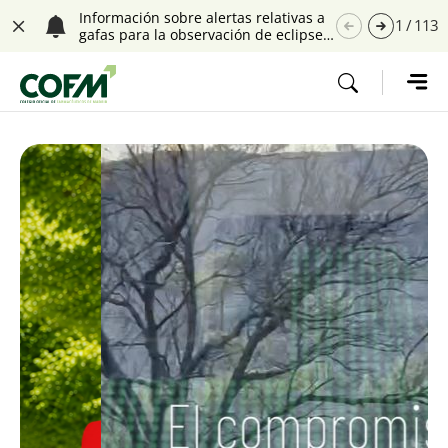
Saltar navegación. Ir directamente al contenido principal
Información sobre alertas relativas a
1
/
113
gafas para la observación de eclipses
Cerrar
solares
Tecla de acceso 1
Contenido principal