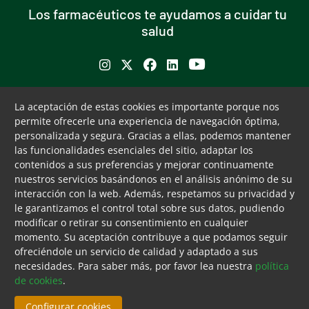
Los farmacéuticos te ayudamos a cuidar tu
salud
Se abre en ventana nueva
Se abre en ventana nueva
Se abre en ventana nueva
Se abre en ventana nueva
Se abre en ventana nu
Puede interesarte
Servicios
La aceptación de estas cookies es importante porque nos
permite ofrecerle una experiencia de navegación óptima,
Buscador de farmacias
Servicios colegiales
personalizada y segura. Gracias a ellas, podemos mantener
Bolsa de empleo
COFM Servicios 31
las funcionalidades esenciales del sitio, adaptar los
Formación contínua
contenidos a sus preferencias y mejorar continuamente
Publicaciones y documentos
nuestros servicios basándonos en el análisis anónimo de su
de interés
interacción con la web. Además, respetamos su privacidad y
le garantizamos el control total sobre sus datos, pudiendo
Ventanilla única
modificar o retirar su consentimiento en cualquier
Canal ético
momento. Su aceptación contribuye a que podamos seguir
ofreciéndole un servicio de calidad y adaptado a sus
Tecla de acceso 8
Menú pie
Aviso legal
Accesibilidad
Cookies
Mapa web
Contacto
necesidades. Para saber más, por favor lea nuestra
política
Fin menú pie
de cookies
.
© Mon Aug 10 01:15:25 UTC 2026 Colegio Oficial de
Farmacéuticos de Madrid. Derechos reservados.
Configurar cookies