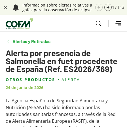
Saltar navegación. Ir directamente al contenido principal
Información sobre alertas relativas a
1
/
113
gafas para la observación de eclipses
Cerrar
solares
Tecla de acceso 1
Alertas y Retiradas
Alerta por presencia de
Salmonella en fuet procedente
de España (Ref. ES2026/369)
OTROS PRODUCTOS
ALERTA
Contenido principal
24 de junio de 2026
La Agencia Española de Seguridad Alimentaria y
Nutrición (AESAN) ha sido informada por las
autoridades sanitarias francesas, a través de la Red
de Alerta Alimentaria Europea (RASFF), de la