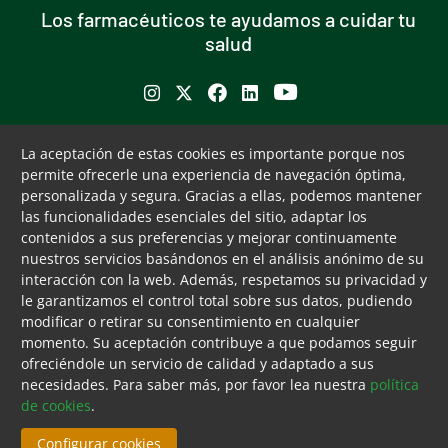
Los farmacéuticos te ayudamos a cuidar tu
salud
Se abre en ventana nueva
Se abre en ventana nueva
Se abre en ventana nueva
Se abre en ventana nueva
Se abre en ventana nu
Puede interesarte
Servicios
La aceptación de estas cookies es importante porque nos
permite ofrecerle una experiencia de navegación óptima,
Buscador de farmacias
Servicios colegiales
personalizada y segura. Gracias a ellas, podemos mantener
Bolsa de empleo
COFM Servicios 31
las funcionalidades esenciales del sitio, adaptar los
Formación contínua
contenidos a sus preferencias y mejorar continuamente
Publicaciones y documentos
nuestros servicios basándonos en el análisis anónimo de su
de interés
interacción con la web. Además, respetamos su privacidad y
le garantizamos el control total sobre sus datos, pudiendo
Ventanilla única
modificar o retirar su consentimiento en cualquier
Canal ético
momento. Su aceptación contribuye a que podamos seguir
ofreciéndole un servicio de calidad y adaptado a sus
Tecla de acceso 8
Menú pie
Aviso legal
Accesibilidad
Cookies
Mapa web
Contacto
necesidades. Para saber más, por favor lea nuestra
política
Fin menú pie
de cookies
.
© Sat Aug 08 07:16:35 UTC 2026 Colegio Oficial de
Farmacéuticos de Madrid. Derechos reservados.
Configurar cookies