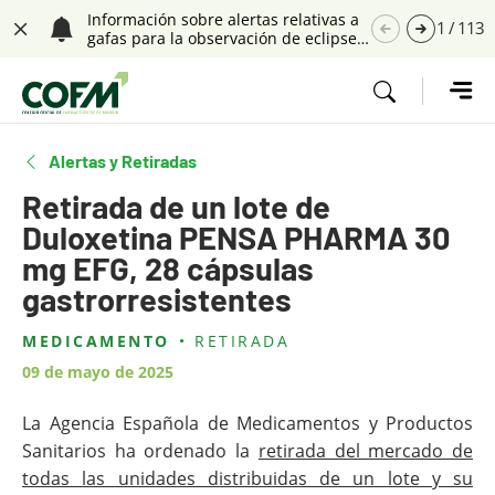
Saltar navegación. Ir directamente al contenido principal
Información sobre alertas relativas a
1
/
113
gafas para la observación de eclipses
Cerrar
solares
Tecla de acceso 1
Alertas y Retiradas
Retirada de un lote de
Duloxetina PENSA PHARMA 30
mg EFG, 28 cápsulas
gastrorresistentes
MEDICAMENTO
RETIRADA
Contenido principal
09 de mayo de 2025
La Agencia Española de Medicamentos y Productos
Sanitarios ha ordenado la
retirada del mercado de
todas las unidades distribuidas de un lote y su