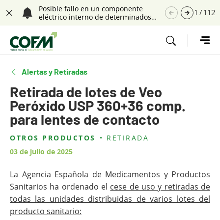
Saltar navegación. Ir directamente al contenido principal
Posible fallo en un componente
1
/
112
eléctrico interno de determinados
Cerrar
ventiladores Astral 100 y Astral 150
(Referencia: PS, 35/2026)
Tecla de acceso 1
Alertas y Retiradas
Retirada de lotes de Veo
Peróxido USP 360+36 comp.
para lentes de contacto
OTROS PRODUCTOS
RETIRADA
Contenido principal
03 de julio de 2025
La Agencia Española de Medicamentos y Productos
Sanitarios ha ordenado el
cese de uso y retiradas de
todas las unidades distribuidas de varios lotes del
producto sanitario: