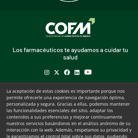
Los farmacéuticos te ayudamos a cuidar tu
salud
Se abre en ventana nueva
Se abre en ventana nueva
Se abre en ventana nueva
Se abre en ventana nueva
Se abre en ventana nu
Puede interesarte
Servicios
La aceptación de estas cookies es importante porque nos
permite ofrecerle una experiencia de navegación óptima,
Buscador de farmacias
Servicios colegiales
personalizada y segura. Gracias a ellas, podemos mantener
Bolsa de empleo
COFM Servicios 31
las funcionalidades esenciales del sitio, adaptar los
Formación contínua
contenidos a sus preferencias y mejorar continuamente
Publicaciones y documentos
nuestros servicios basándonos en el análisis anónimo de su
de interés
interacción con la web. Además, respetamos su privacidad y
le garantizamos el control total sobre sus datos, pudiendo
Ventanilla única