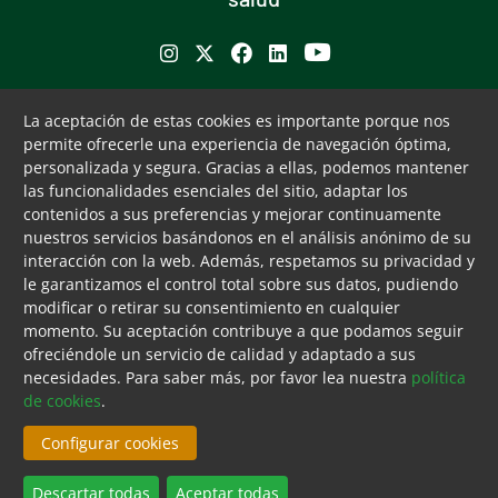
Se abre en ventana nueva
Se abre en ventana nueva
Se abre en ventana nueva
Se abre en ventana nueva
Se abre en ventana nu
Puede interesarte
Servicios
La aceptación de estas cookies es importante porque nos
permite ofrecerle una experiencia de navegación óptima,
Buscador de farmacias
Servicios colegiales
personalizada y segura. Gracias a ellas, podemos mantener
Bolsa de empleo
COFM Servicios 31
las funcionalidades esenciales del sitio, adaptar los
Formación contínua
contenidos a sus preferencias y mejorar continuamente
Publicaciones y documentos
nuestros servicios basándonos en el análisis anónimo de su
de interés
interacción con la web. Además, respetamos su privacidad y
le garantizamos el control total sobre sus datos, pudiendo
Ventanilla única
modificar o retirar su consentimiento en cualquier
Canal ético
momento. Su aceptación contribuye a que podamos seguir
ofreciéndole un servicio de calidad y adaptado a sus
Tecla de acceso 8
Menú pie
Aviso legal
Accesibilidad
Cookies
Mapa web
Contacto
necesidades. Para saber más, por favor lea nuestra
política
Fin menú pie
de cookies
.
© Fri Aug 07 22:56:24 UTC 2026 Colegio Oficial de
Farmacéuticos de Madrid. Derechos reservados.
Configurar cookies
CAMBIAR CONFIGURACIÓN DE COOKIES
Descartar todas
Aceptar todas