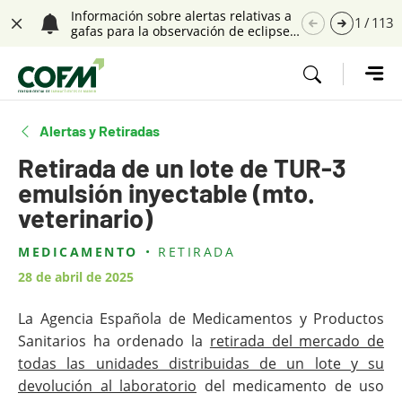
Saltar navegación. Ir directamente al contenido principal
Información sobre alertas relativas a
1
/
113
gafas para la observación de eclipses
Cerrar
solares
Tecla de acceso 1
Alertas y Retiradas
Retirada de un lote de TUR-3
emulsión inyectable (mto.
veterinario)
MEDICAMENTO
RETIRADA
Contenido principal
28 de abril de 2025
La Agencia Española de Medicamentos y Productos
Sanitarios ha ordenado la
retirada del mercado de
todas las unidades distribuidas de un lote y su
devolución al laboratorio
del medicamento de uso