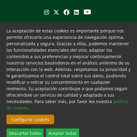
Se abre en ventana nueva
Se abre en ventana nueva
Se abre en ventana nueva
Se abre en ventana nueva
Se abre en ventana nu
Puede interesarte
Servicios
La aceptación de estas cookies es importante porque nos
permite ofrecerle una experiencia de navegación óptima,
Buscador de farmacias
Servicios colegiales
personalizada y segura. Gracias a ellas, podemos mantener
Bolsa de empleo
COFM Servicios 31
las funcionalidades esenciales del sitio, adaptar los
Formación contínua
contenidos a sus preferencias y mejorar continuamente
Publicaciones y documentos
nuestros servicios basándonos en el análisis anónimo de su
de interés
interacción con la web. Además, respetamos su privacidad y
le garantizamos el control total sobre sus datos, pudiendo
Ventanilla única
modificar o retirar su consentimiento en cualquier
Canal ético
momento. Su aceptación contribuye a que podamos seguir
ofreciéndole un servicio de calidad y adaptado a sus
Tecla de acceso 8
Menú pie
Aviso legal
Accesibilidad
Cookies
Mapa web
Contacto
necesidades. Para saber más, por favor lea nuestra
política
Fin menú pie
de cookies
.
© Mon Aug 10 19:00:38 UTC 2026 Colegio Oficial de
Farmacéuticos de Madrid. Derechos reservados.
Configurar cookies
CAMBIAR CONFIGURACIÓN DE COOKIES
Descartar todas
Aceptar todas
BUSCADOR FARMACIAS