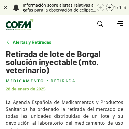
Saltar navegación. Ir directamente al contenido principal
Información sobre alertas relativas a
1
/
113
gafas para la observación de eclipses
Cerrar
solares
Tecla de acceso 1
Alertas y Retiradas
Retirada de lote de Borgal
solución inyectable (mto.
veterinario)
MEDICAMENTO
RETIRADA
Contenido principal
28 de enero de 2025
La Agencia Española de Medicamentos y Productos
Sanitarios ha ordenado la retirada del mercado de
todas las unidades distribuidas de un lote y su
devolución al laboratorio del medicamento de uso