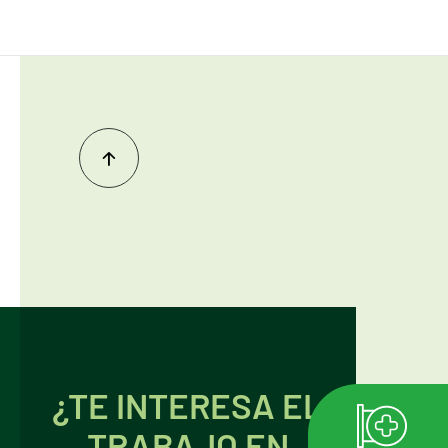
Inicio
del
contenido
¿TE INTERESA EL
TRABAJO EN