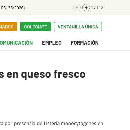
1
/
112
 PS, 35/2026)
GIADOS
COLÉGIATE
VENTANILLA ÚNICA
OMUNICACIÓN
EMPLEO
FORMACIÓN
s en queso fresco
erta por presencia de Listeria monocytogenes en