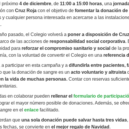
el próximo
4 de diciembre
, de
11:00 a 15:00 horas
, una
jornad
ión con
Cruz Roja
con el objetivo de
fomentar la donación de
y cualquier persona interesada en acercarse a las instalacion
.
 año pasado, el Colegio volverá a
poner a disposición de Cru
marco de las acciones de
responsabilidad social corporativa
.
nidad para
reforzar el compromiso sanitario y social
de la pro
nía, con la voluntad de convertir el Colegio en una
referencia d
 a participar en esta campaña y a
difundirla entre pacientes, f
o que la donación de sangre es un
acto voluntario y altruista
q
en la vida de muchas personas.
Contar con reservas suficient
nitarias
.
adas en colaborar pueden
rellenar el
formulario de participaci
 lograr el mayor número posible de donaciones. Además, se ofr
sangre en el
enlace
facilitado.
uerdan que
una sola donación puede salvar hasta tres vidas
,
s fechas, se convierte en
el mejor regalo de Navidad
.