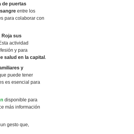
a de puertas
 sangre
entre los
es para colaborar con
z Roja sus
 Esta actividad
fesión y para
e salud en la capital
.
amiliares y
ue puede tener
es es esencial para
ón
disponible para
ece más información
 un gesto que,