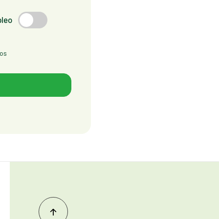
pleo
tos