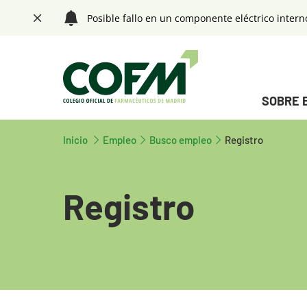
Saltar navegación. Ir directamente al contenido principal
Posible fallo en un componente eléctrico intern
Cerrar
Menú principal
SOBRE 
Tecla de acceso 1
Fin menú principal
Inicio
Tecla de acceso 1
Empleo
Busco empleo
Registro
Registro
Contenido principal