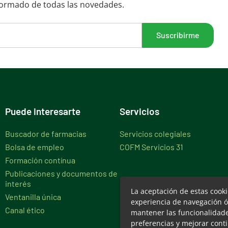
formado de todas las novedades.
Puede interesarte
Servicios
Buscador de farmacias
Servicios colegiales
Bolsa de empleo
COFM Servicios 31
Formación contínua
Publicaciones y documentos de
interés
La aceptación de estas cook
Ventanilla única
experiencia de navegación ó
Canal ético
mantener las funcionalidades
preferencias y mejorar cont