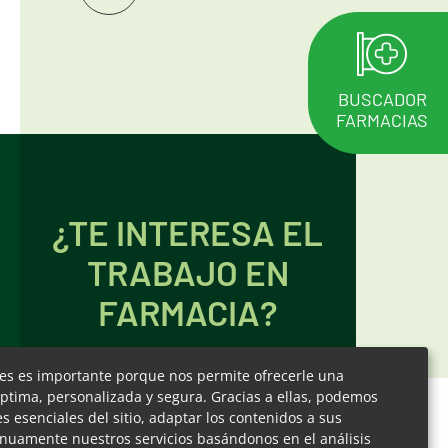
Inicio
del
contenido
BUSCADOR
FARMACIAS
¿TE INTERESA EL
TRABAJO EN
FARMACIA?
ies es importante porque nos permite ofrecerle una
ptima, personalizada y segura. Gracias a ellas, podemos
PONEMOS EN
 esenciales del sitio, adaptar los contenidos a sus
inuamente nuestros servicios basándonos en el análisis
CONTACTO A LOS