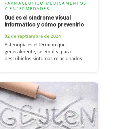
FARMACÉUTICO
MEDICAMENTOS
Y ENFERMEDADES
Qué es el síndrome visual
informático y cómo prevenirlo
02 de septiembre de 2024
Astenopía es el término que,
generalmente, se emplea para
describir los síntomas relacionados
con el esfuerzo visual. Su prevalencia,
durante o después del trabajo con
ordenadores, varía entre el 46,3% y el
68,5%. Estos esfuerzos visuales
conllevan cambios en la...