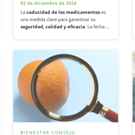
02 de diciembre de 2024
La
caducidad de los medicamentos
es
una medida clave para garantizar su
seguridad, calidad y eficacia
. La fecha de
caducidad indica el período durante el cual
el medicamento mantiene al menos el 90%
de su principio activo, sin alteraciones
físicas ni contaminación microbiana.
BIENESTAR
CONSEJO