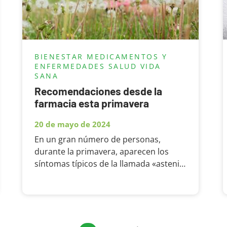
BIENESTAR
MEDICAMENTOS Y
ENFERMEDADES
SALUD
VIDA
SANA
Recomendaciones desde la
farmacia esta primavera
20 de mayo de 2024
En un gran número de personas,
durante la primavera, aparecen los
síntomas típicos de la llamada «astenia
primaveral»: cansancio y somnolencia
durante el día, falta de energía,
alteraciones del sueño, sobre todo
dificultad para conciliarlo, irritabilidad,
tristeza, ansiedad, pérdida del apetito,