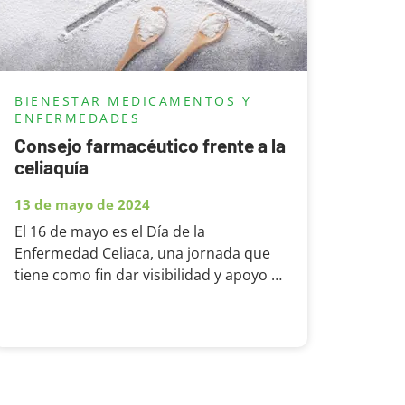
BIENESTAR
MEDICAMENTOS Y
ENFERMEDADES
Consejo farmacéutico frente a la
celiaquía
13 de mayo de 2024
El 16 de mayo es el Día de la
Enfermedad Celiaca, una jornada que
tiene como fin dar visibilidad y apoyo a
las personas celíacas con la intención
de normalizar la vida del colectivo.
Iniciativas lideradas por la Federación
de Asociaciones de Celíacos...