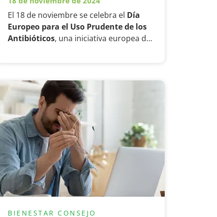
18 de noviembre de 2024
El 18 de noviembre se celebra el
Día
Europeo para el Uso Prudente de los
Antibióticos
, una iniciativa europea de
salud pública anual cuyo principal
objetivo es sensibilizar sobre la
amenaza que la resistencia a los
antibióticos
supone para la salud
pública y fomentar el uso prudente de
los mismos.
BIENESTAR
CONSEJO