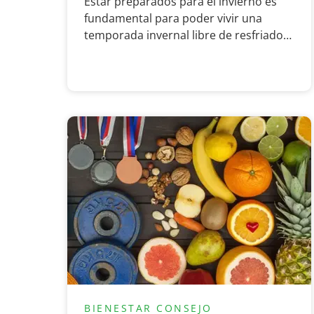
Estar preparados para el invierno es
fundamental para poder vivir una
temporada invernal libre de resfriados,
gripes e infecciones. Por ello te
dejamos 5 claves para pasar un
invierno de forma saludable.
BIENESTAR
CONSEJO