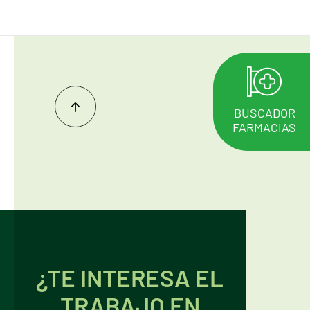
BUSCADOR
FARMACIAS
Inicio
del
contenido
¿TE INTERESA EL
TRABAJO EN