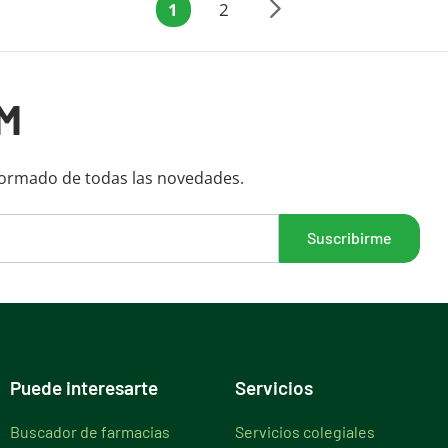
1
2
cefaleas, falta de concentración, falta
de motivación.
M
formado de todas las novedades.
Puede interesarte
Servicios
Buscador de farmacias
Servicios colegiales