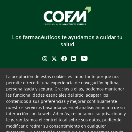
Los farmacéuticos te ayudamos a cuidar tu
salud
Se abre en ventana nueva
Se abre en ventana nueva
Se abre en ventana nueva
Se abre en ventana nueva
Se abre en ventana nu
Puede interesarte
Servicios
La aceptación de estas cookies es importante porque nos
permite ofrecerle una experiencia de navegación óptima,
Buscador de farmacias
Servicios colegiales
personalizada y segura. Gracias a ellas, podemos mantener
Bolsa de empleo
COFM Servicios 31
las funcionalidades esenciales del sitio, adaptar los
Formación contínua
contenidos a sus preferencias y mejorar continuamente
Publicaciones y documentos
nuestros servicios basándonos en el análisis anónimo de su
de interés
interacción con la web. Además, respetamos su privacidad y
le garantizamos el control total sobre sus datos, pudiendo
Ventanilla única
modificar o retirar su consentimiento en cualquier
Canal ético