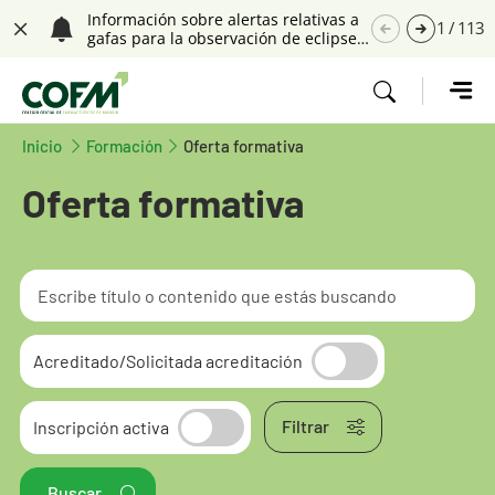
Saltar navegación. Ir directamente al contenido principal
Información sobre alertas relativas a
1
/
113
gafas para la observación de eclipses
Cerrar
solares
Tecla de acceso 1
Inicio
Tecla de acceso 1
Formación
Oferta formativa
Oferta formativa
Acreditado/Solicitada acreditación
Filtrar
Inscripción activa
Contenido principal