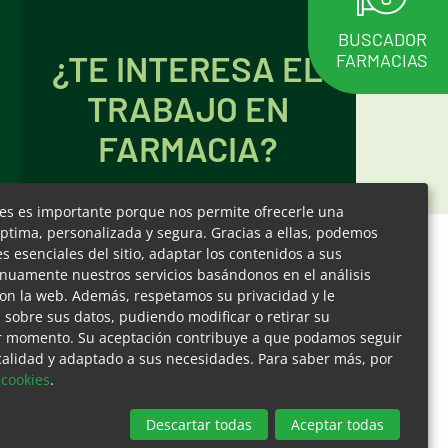
BUSCADOR
¿TE INTERESA EL
FARMACIAS
TRABAJO EN
FARMACIA?
ies es importante porque nos permite ofrecerle una
ptima, personalizada y segura. Gracias a ellas, podemos
PONEMOS EN
 esenciales del sitio, adaptar los contenidos a sus
inuamente nuestros servicios basándonos en el análisis
CONTACTO A LOS
on la web. Además, respetamos su privacidad y le
MEJORES
l sobre sus datos, pudiendo modificar o retirar su
PROFESIONALES
r momento. Su aceptación contribuye a que podamos seguir
 calidad y adaptado a sus necesidades. Para saber más, por
 cookies
.
Descartar todas
Aceptar todas