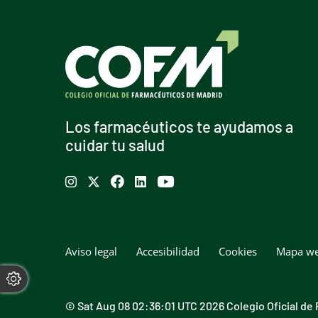
Los farmacéuticos te ayudamos a
cuidar tu salud
Se abre en ventana nueva
Se abre en ventana nueva
Se abre en ventana nueva
Se abre en ventana nueva
Se abre en ventana nueva
Menú pie
Tecla de acceso 8
Aviso legal
Accesibilidad
Cookies
Mapa w
Fin menú pie
CAMBIAR CONFIGURACIÓN DE COOKIES
© Sat Aug 08 02:36:01 UTC 2026 Colegio Oficial de