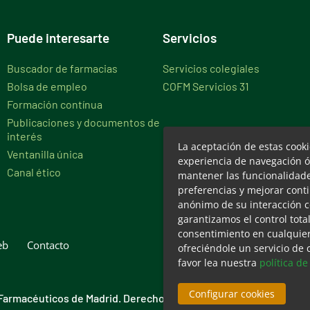
Puede interesarte
Servicios
Buscador de farmacias
Servicios colegiales
Bolsa de empleo
COFM Servicios 31
Formación contínua
Publicaciones y documentos de
interés
La aceptación de estas cook
Ventanilla única
experiencia de navegación ó
Canal ético
mantener las funcionalidades
preferencias y mejorar cont
anónimo de su interacción c
garantizamos el control tota
consentimiento en cualquie
eb
Contacto
ofreciéndole un servicio de
favor lea nuestra
política de
Configurar cookies
 Farmacéuticos de Madrid. Derechos reservados.