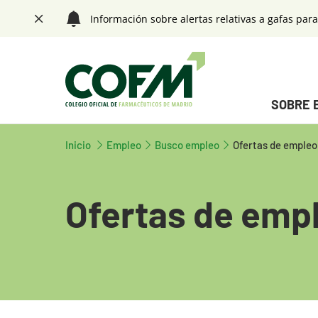
Saltar navegación. Ir directamente al contenido principal
Información sobre alertas relativas a gafas para
Cerrar
Menú principal
SOBRE 
Tecla de acceso 1
Fin menú principal
Inicio
Tecla de acceso 1
Empleo
Busco empleo
Ofertas de empleo
Ofertas de emp
Contenido principal